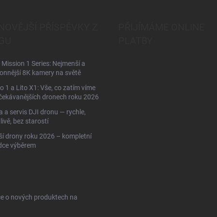
NOVĚJŠÍ PŘÍSPĚVKY Z
PŘIJÍMÁME ONLINE
GU
PLATBY
Mission 1 Series: Nejmenší a
onnější 8K kamery na světě
to 1 a Lito X1: Vše, co zatím víme
čekávanějších dronech roku 2026
 a servis DJI dronu — rychle,
livě, bez starostí
ší drony roku 2026 – kompletní
dce výběrem
ce o nových produktech na