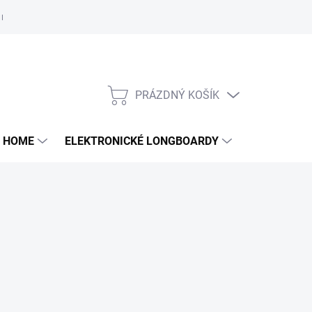
e nám
PRÁZDNÝ KOŠÍK
NÁKUPNÍ
KOŠÍK
 HOME
ELEKTRONICKÉ LONGBOARDY
DALŠÍ