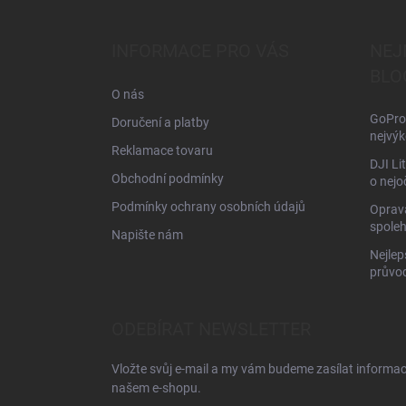
á
p
a
INFORMACE PRO VÁS
NEJ
t
BLO
í
O nás
GoPro 
Doručení a platby
nejvýk
Reklamace tovaru
DJI Li
Obchodní podmínky
o nejo
Podmínky ochrany osobních údajů
Oprava
spoleh
Napište nám
Nejlep
průvo
ODEBÍRAT NEWSLETTER
Vložte svůj e-mail a my vám budeme zasílat informa
našem e-shopu.