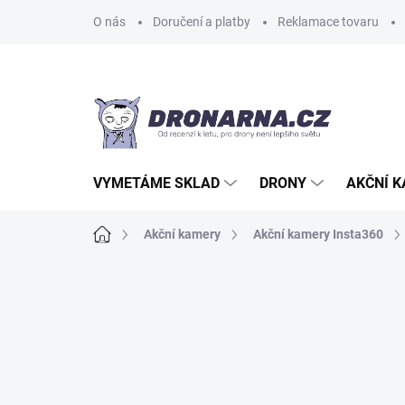
Přejít
O nás
Doručení a platby
Reklamace tovaru
na
obsah
VYMETÁME SKLAD
DRONY
AKČNÍ 
Domů
Akční kamery
Akční kamery Insta360