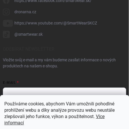
https://www.facebook.com/smartwear.sk/
dronarna.cz
https://www.youtube.com/@SmartWearSKCZ
@smartwear.sk
ODEBÍRAT NEWSLETTER
Vložte svůj e-mail a my vám budeme zasílat informace o nových
produktech na našem e-shopu.
E-MAIL
Používáme cookies, abychom Vám umožnili pohodlné
prohlížení webu a díky analýze provozu webu neustále
Vložením e-mailu souhlasíte s
podmínkami ochrany osobních údajů
zlepšovali jeho funkce, výkon a použitelnost.
Více
Přihlásit se
informací