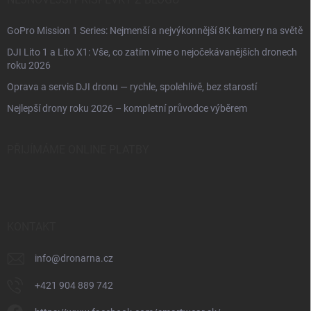
GoPro Mission 1 Series: Nejmenší a nejvýkonnější 8K kamery na světě
DJI Lito 1 a Lito X1: Vše, co zatím víme o nejočekávanějších dronech
roku 2026
Oprava a servis DJI dronu — rychle, spolehlivě, bez starostí
Nejlepší drony roku 2026 – kompletní průvodce výběrem
PŘIJÍMÁME ONLINE PLATBY
KONTAKT
info
@
dronarna.cz
+421 904 889 742