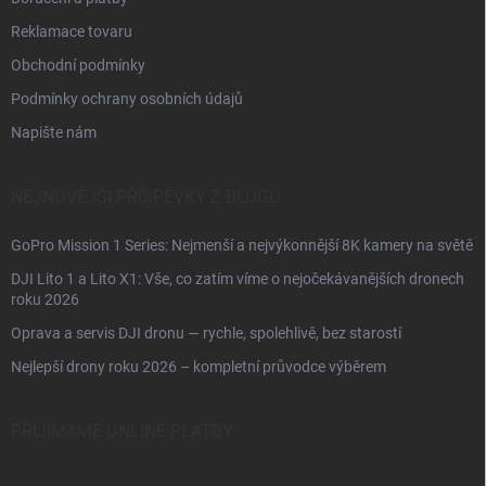
Reklamace tovaru
Obchodní podmínky
Podmínky ochrany osobních údajů
Napište nám
NEJNOVĚJŠÍ PŘÍSPĚVKY Z BLOGU
GoPro Mission 1 Series: Nejmenší a nejvýkonnější 8K kamery na světě
DJI Lito 1 a Lito X1: Vše, co zatím víme o nejočekávanějších dronech
roku 2026
Oprava a servis DJI dronu — rychle, spolehlivě, bez starostí
Nejlepší drony roku 2026 – kompletní průvodce výběrem
PŘIJÍMÁME ONLINE PLATBY