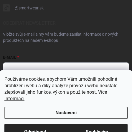
@smartwear.sk
ODEBÍRAT NEWSLETTER
Vložte svůj e-mail a my vám budeme zasílat informace o nových
produktech na našem e-shopu.
E-MAIL
Používáme cookies, abychom Vám umožnili pohodlné
prohlížení webu a díky analýze provozu webu neustále
Vložením e-mailu souhlasíte s
podmínkami ochrany osobních údajů
zlepšovali jeho funkce, výkon a použitelnost.
Více
Přihlásit se
informací
Nastavení
Copyright 2026
Dronárna - Eshop
. Všechna práva vyhrazena.
Upravit
nastavení cookies
Odmítnout
Souhlasím