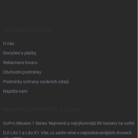
á
p
a
t
í
INFORMACE PRO VÁS
O nás
Doručení a platby
Reklamace tovaru
Obchodní podmínky
Podmínky ochrany osobních údajů
Napište nám
NEJNOVĚJŠÍ PŘÍSPĚVKY Z BLOGU
GoPro Mission 1 Series: Nejmenší a nejvýkonnější 8K kamery na světě
DJI Lito 1 a Lito X1: Vše, co zatím víme o nejočekávanějších dronech