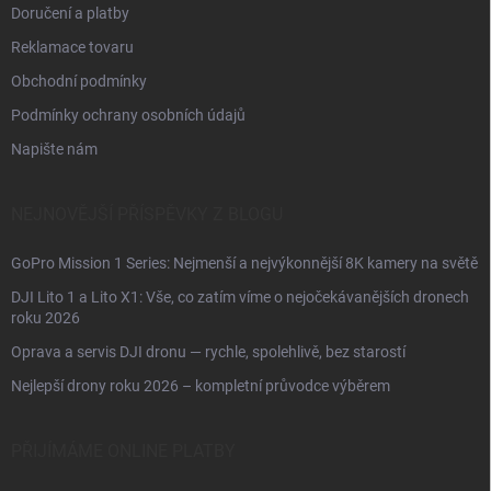
Doručení a platby
Reklamace tovaru
Obchodní podmínky
Podmínky ochrany osobních údajů
Napište nám
NEJNOVĚJŠÍ PŘÍSPĚVKY Z BLOGU
GoPro Mission 1 Series: Nejmenší a nejvýkonnější 8K kamery na světě
DJI Lito 1 a Lito X1: Vše, co zatím víme o nejočekávanějších dronech
roku 2026
Oprava a servis DJI dronu — rychle, spolehlivě, bez starostí
Nejlepší drony roku 2026 – kompletní průvodce výběrem
PŘIJÍMÁME ONLINE PLATBY