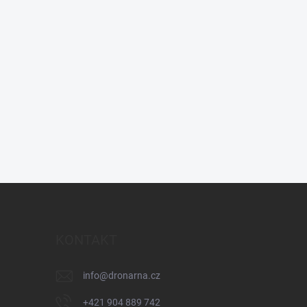
KONTAKT
info
@
dronarna.cz
+421 904 889 742