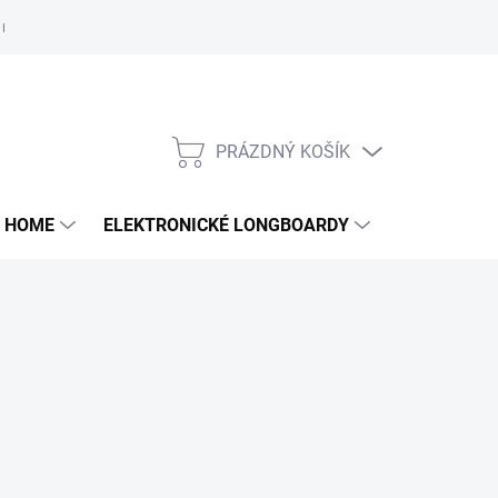
e nám
PRÁZDNÝ KOŠÍK
NÁKUPNÍ
KOŠÍK
 HOME
ELEKTRONICKÉ LONGBOARDY
DALŠÍ