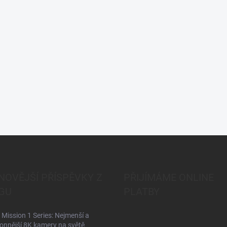
NOVĚJŠÍ PŘÍSPĚVKY Z
PŘIJÍMÁME ONLINE
GU
PLATBY
Mission 1 Series: Nejmenší a
onnější 8K kamery na světě