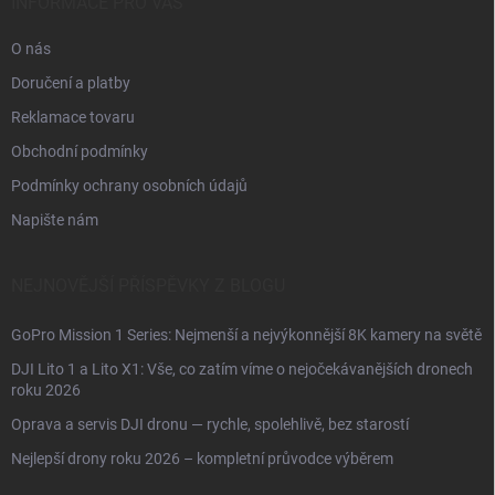
í
INFORMACE PRO VÁS
O nás
Doručení a platby
Reklamace tovaru
Obchodní podmínky
Podmínky ochrany osobních údajů
Napište nám
NEJNOVĚJŠÍ PŘÍSPĚVKY Z BLOGU
GoPro Mission 1 Series: Nejmenší a nejvýkonnější 8K kamery na světě
DJI Lito 1 a Lito X1: Vše, co zatím víme o nejočekávanějších dronech
roku 2026
Oprava a servis DJI dronu — rychle, spolehlivě, bez starostí
Nejlepší drony roku 2026 – kompletní průvodce výběrem