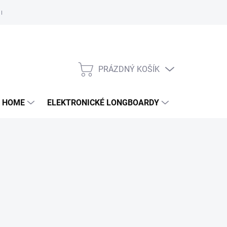
e nám
PRÁZDNÝ KOŠÍK
NÁKUPNÍ
KOŠÍK
 HOME
ELEKTRONICKÉ LONGBOARDY
DALŠÍ