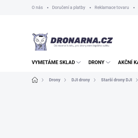
Přejít
O nás
Doručení a platby
Reklamace tovaru
na
obsah
VYMETÁME SKLAD
DRONY
AKČNÍ 
Domů
Drony
DJI drony
Starší drony DJI