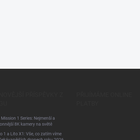
NOVĚJŠÍ PŘÍSPĚVKY Z
PŘIJÍMÁME ONLINE
GU
PLATBY
Mission 1 Series: Nejmenší a
onnější 8K kamery na světě
to 1 a Lito X1: Vše, co zatím víme
čekávanějších dronech roku 2026