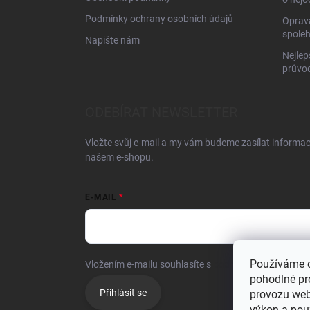
Podmínky ochrany osobních údajů
Oprava
spoleh
Napište nám
Nejlep
průvo
ODEBÍRAT NEWSLETTER
Vložte svůj e-mail a my vám budeme zasílat informa
našem e-shopu.
E-MAIL
Používáme 
Vložením e-mailu souhlasíte s
podmínkami ochrany o
pohodlné pr
Přihlásit se
provozu web
výkon a pou