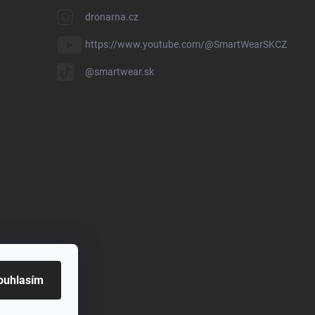
dronarna.cz
https://www.youtube.com/@SmartWearSKCZ
@smartwear.sk
ouhlasím