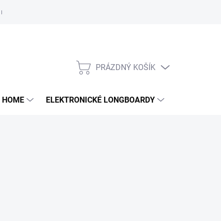
e nám
PRÁZDNÝ KOŠÍK
NÁKUPNÍ
KOŠÍK
 HOME
ELEKTRONICKÉ LONGBOARDY
DALŠÍ