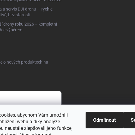
 a servis DJI dronu — rychle,
livě, bez starostí
ší drony roku 2026 – kompletní
dce výběrem
ce o nových produktech na
cookies, abychom Vám umožnili
sobních údajů
Odmítnout
S
ohlížení webu a díky analýze
u neustále zlepšovali jeho funkce,
žitelnost.
Více informací