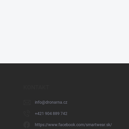
KONTAKT
info
@
dronarna.cz
+421 904 889 742
https://www.facebook.com/smartwear.sk/