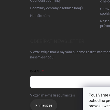
Obchodní podmínky
o nejo
Podmínky ochrany osobních údajů
Oprava
spoleh
Napište nám
Nejlep
průvo
ODEBÍRAT NEWSLETTER
Vložte svůj e-mail a my vám budeme zasílat informa
našem e-shopu.
E-MAIL
Používáme 
Vložením e-mailu souhlasíte s
podmínkami ochrany o
pohodlné pr
Přihlásit se
provozu web