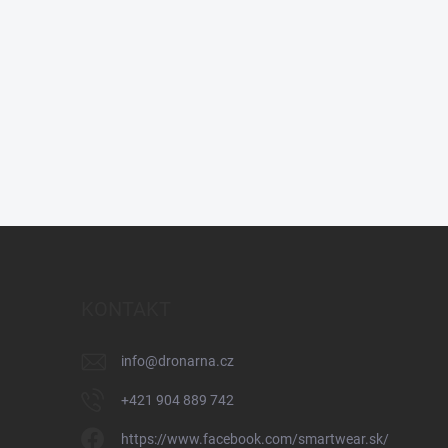
KONTAKT
info
@
dronarna.cz
+421 904 889 742
https://www.facebook.com/smartwear.sk/