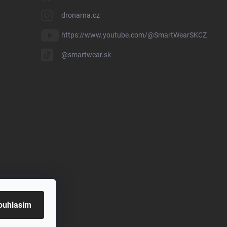
dronarna.cz
https://www.youtube.com/@SmartWearSKCZ
@smartwear.sk
ouhlasím