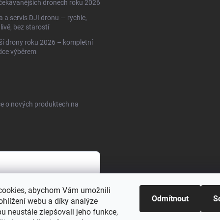
čekávanějších dronech roku 2026
 a servis DJI dronu — rychle,
livě, bez starostí
ší drony roku 2026 – kompletní
dce výběrem
ce o nových produktech na
cookies, abychom Vám umožnili
sobních údajů
Odmítnout
S
ohlížení webu a díky analýze
u neustále zlepšovali jeho funkce,