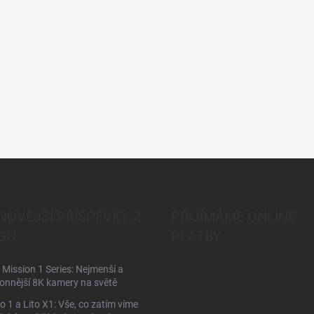
NOVĚJŠÍ PŘÍSPĚVKY Z
PŘIJÍMÁME ONLINE
GU
PLATBY
Mission 1 Series: Nejmenší a
onnější 8K kamery na světě
to 1 a Lito X1: Vše, co zatím víme