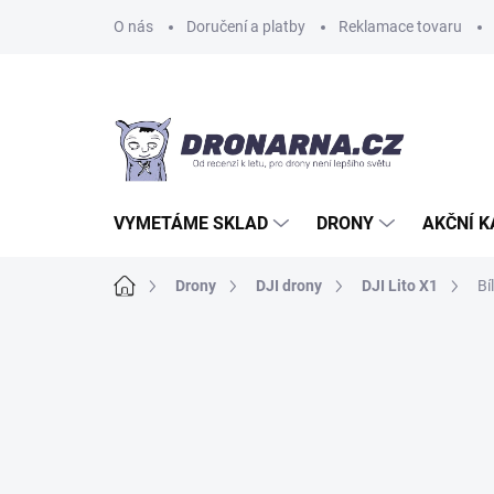
Přejít
O nás
Doručení a platby
Reklamace tovaru
na
obsah
VYMETÁME SKLAD
DRONY
AKČNÍ 
Domů
Drony
DJI drony
DJI Lito X1
Bí