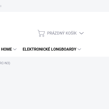
e nám
PRÁZDNÝ KOŠÍK
NÁKUPNÍ
KOŠÍK
 HOME
ELEKTRONICKÉ LONGBOARDY
DALŠÍ
/RC-N3)