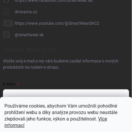
https://www.facebook.com/smartwear.sk/
dronarna.cz
https://www.youtube.com/@SmartWearSKCZ
@smartwear.sk
ODEBÍRAT NEWSLETTER
Vložte svůj e-mail a my vám budeme zasílat informace o nových
produktech na našem e-shopu.
E-MAIL
Používáme cookies, abychom Vám umožnili pohodlné
prohlížení webu a díky analýze provozu webu neustále
Vložením e-mailu souhlasíte s
podmínkami ochrany osobních údajů
zlepšovali jeho funkce, výkon a použitelnost.
Více
Přihlásit se
informací