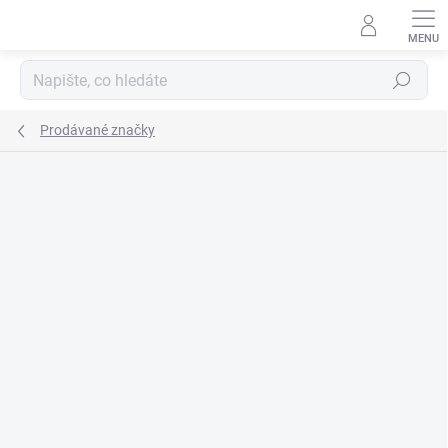
Přejít
na
obsah
Hledat
Prodávané značky