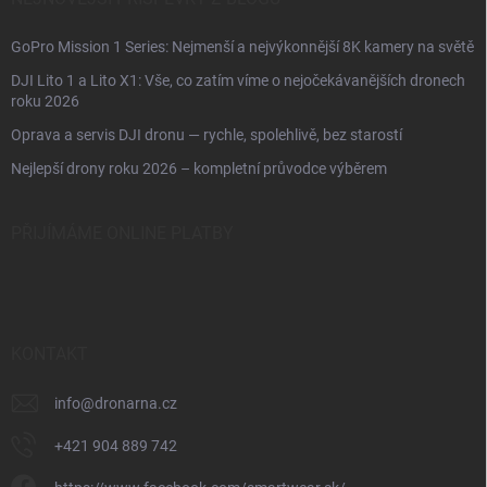
GoPro Mission 1 Series: Nejmenší a nejvýkonnější 8K kamery na světě
DJI Lito 1 a Lito X1: Vše, co zatím víme o nejočekávanějších dronech
roku 2026
Oprava a servis DJI dronu — rychle, spolehlivě, bez starostí
Nejlepší drony roku 2026 – kompletní průvodce výběrem
PŘIJÍMÁME ONLINE PLATBY
KONTAKT
info
@
dronarna.cz
+421 904 889 742