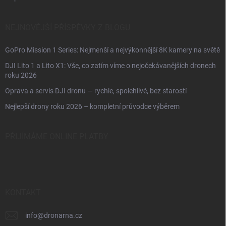
NEJNOVĚJŠÍ PŘÍSPĚVKY Z BLOGU
GoPro Mission 1 Series: Nejmenší a nejvýkonnější 8K kamery na světě
DJI Lito 1 a Lito X1: Vše, co zatím víme o nejočekávanějších dronech
roku 2026
Oprava a servis DJI dronu — rychle, spolehlivě, bez starostí
Nejlepší drony roku 2026 – kompletní průvodce výběrem
PŘIJÍMÁME ONLINE PLATBY
KONTAKT
info
@
dronarna.cz