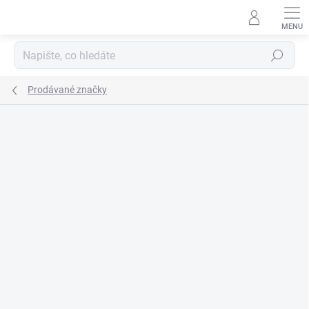
Přejít
na
obsah
Hledat
Prodávané značky