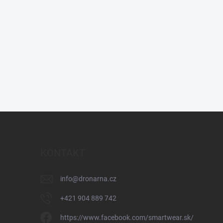
KONTAKT
info
@
dronarna.cz
+421 904 889 742
https://www.facebook.com/smartwear.sk/