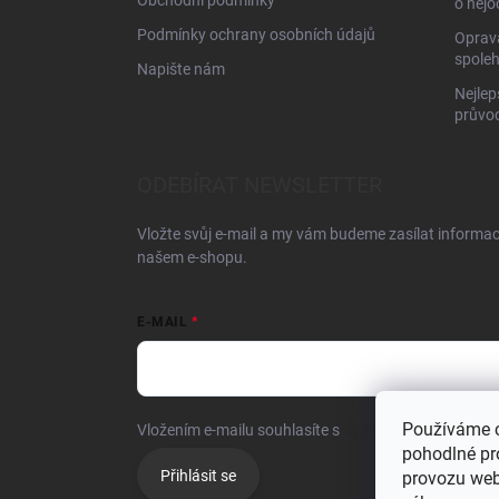
Obchodní podmínky
o nejo
Podmínky ochrany osobních údajů
Oprava
spoleh
Napište nám
Nejlep
průvo
ODEBÍRAT NEWSLETTER
Vložte svůj e-mail a my vám budeme zasílat informa
našem e-shopu.
E-MAIL
Používáme 
Vložením e-mailu souhlasíte s
podmínkami ochrany o
pohodlné pr
Přihlásit se
provozu web