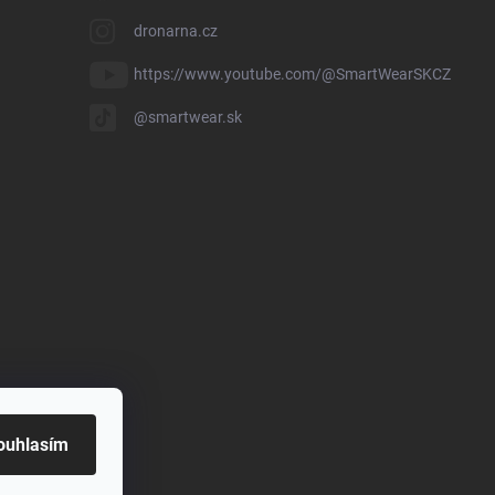
dronarna.cz
https://www.youtube.com/@SmartWearSKCZ
@smartwear.sk
ouhlasím