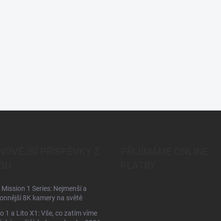
NOVĚJŠÍ PŘÍSPĚVKY Z
PŘIJÍMÁME ONLINE
GU
PLATBY
Mission 1 Series: Nejmenší a
onnější 8K kamery na světě
to 1 a Lito X1: Vše, co zatím víme