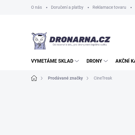
Přejít
O nás
Doručení a platby
Reklamace tovaru
na
obsah
VYMETÁME SKLAD
DRONY
AKČNÍ 
Domů
Prodávané značky
CineTreak