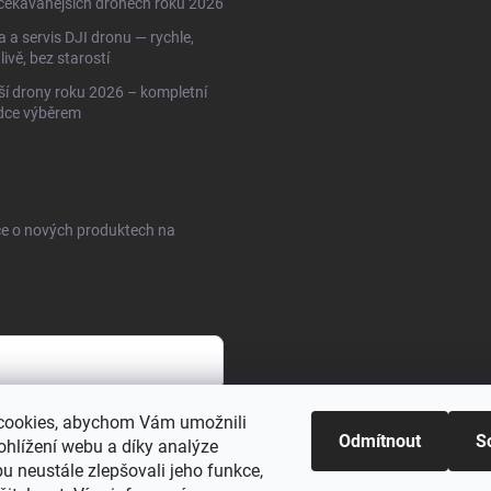
čekávanějších dronech roku 2026
 a servis DJI dronu — rychle,
livě, bez starostí
ší drony roku 2026 – kompletní
dce výběrem
ce o nových produktech na
cookies, abychom Vám umožnili
sobních údajů
Odmítnout
S
ohlížení webu a díky analýze
u neustále zlepšovali jeho funkce,