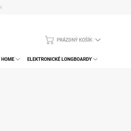
e nám
PRÁZDNÝ KOŠÍK
NÁKUPNÍ
KOŠÍK
 HOME
ELEKTRONICKÉ LONGBOARDY
DALŠÍ