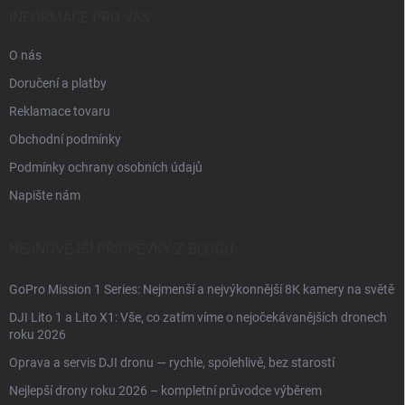
í
INFORMACE PRO VÁS
O nás
Doručení a platby
Reklamace tovaru
Obchodní podmínky
Podmínky ochrany osobních údajů
Napište nám
NEJNOVĚJŠÍ PŘÍSPĚVKY Z BLOGU
GoPro Mission 1 Series: Nejmenší a nejvýkonnější 8K kamery na světě
DJI Lito 1 a Lito X1: Vše, co zatím víme o nejočekávanějších dronech
roku 2026
Oprava a servis DJI dronu — rychle, spolehlivě, bez starostí
Nejlepší drony roku 2026 – kompletní průvodce výběrem