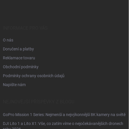
á
p
a
t
í
INFORMACE PRO VÁS
O nás
Doručení a platby
Reklamace tovaru
Obchodní podmínky
Podmínky ochrany osobních údajů
Napište nám
NEJNOVĚJŠÍ PŘÍSPĚVKY Z BLOGU
GoPro Mission 1 Series: Nejmenší a nejvýkonnější 8K kamery na světě
DJI Lito 1 a Lito X1: Vše, co zatím víme o nejočekávanějších dronech