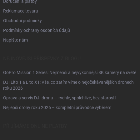
Doručení a platby
Reklamace tovaru
Obchodní podmínky
Podmínky ochrany osobních údajů
Napište nám
NEJNOVĚJŠÍ PŘÍSPĚVKY Z BLOGU
GoPro Mission 1 Series: Nejmenší a nejvýkonnější 8K kamery na světě
DJI Lito 1 a Lito X1: Vše, co zatím víme o nejočekávanějších dronech
roku 2026
Oprava a servis DJI dronu — rychle, spolehlivě, bez starostí
Nejlepší drony roku 2026 – kompletní průvodce výběrem
PŘIJÍMÁME ONLINE PLATBY