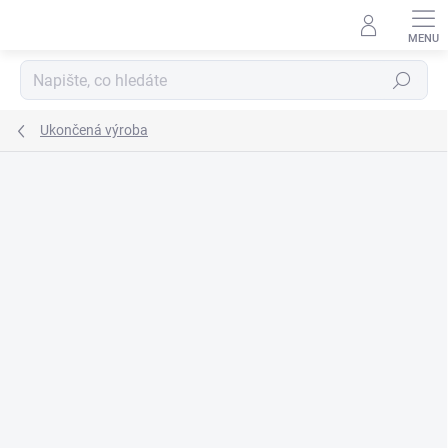
Přejít
na
obsah
Hledat
Ukončená výroba