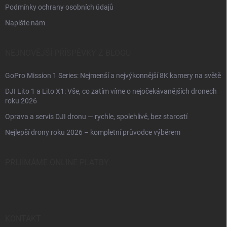
Podmínky ochrany osobních údajů
Napište nám
NEJNOVĚJŠÍ PŘÍSPĚVKY Z BLOGU
GoPro Mission 1 Series: Nejmenší a nejvýkonnější 8K kamery na světě
DJI Lito 1 a Lito X1: Vše, co zatím víme o nejočekávanějších dronech
roku 2026
Oprava a servis DJI dronu — rychle, spolehlivě, bez starostí
Nejlepší drony roku 2026 – kompletní průvodce výběrem
PŘIJÍMÁME ONLINE PLATBY
KONTAKT