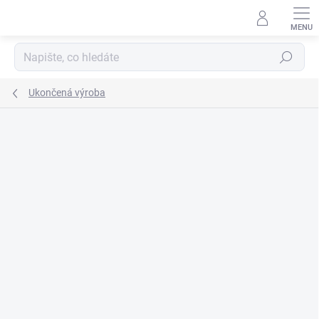
Přejít
na
obsah
Hledat
Ukončená výroba