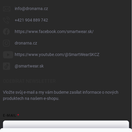
info
@
dronarna.cz
+421 904 889 742
https://www.facebook.com/smartwear.sk/
dronarna.cz
https://www.youtube.com/@SmartWearSKCZ
@smartwear.sk
ODEBÍRAT NEWSLETTER
Vložte svůj e-mail a my vám budeme zasílat informace o nových
produktech na našem e-shopu.
E-MAIL