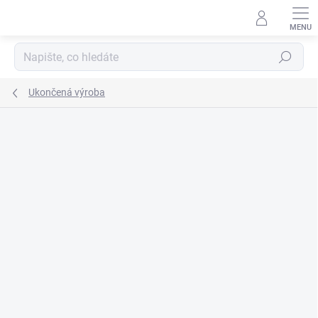
Přejít
na
obsah
Hledat
Ukončená výroba