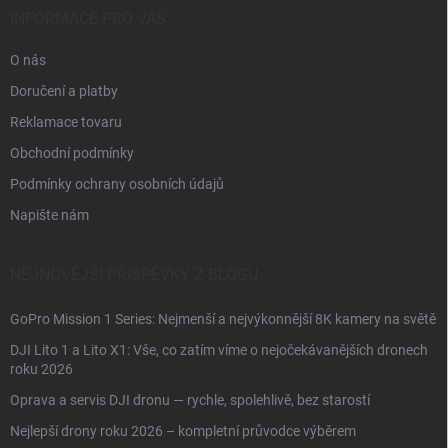
í
INFORMACE PRO VÁS
O nás
Doručení a platby
Reklamace tovaru
Obchodní podmínky
Podmínky ochrany osobních údajů
Napište nám
NEJNOVĚJŠÍ PŘÍSPĚVKY Z BLOGU
GoPro Mission 1 Series: Nejmenší a nejvýkonnější 8K kamery na světě
DJI Lito 1 a Lito X1: Vše, co zatím víme o nejočekávanějších dronech
roku 2026
Oprava a servis DJI dronu — rychle, spolehlivě, bez starostí
Nejlepší drony roku 2026 – kompletní průvodce výběrem