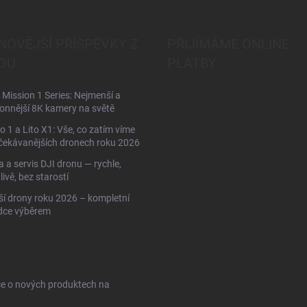
NOVĚJŠÍ PŘÍSPĚVKY Z
PŘIJÍMÁME ONLINE
GU
PLATBY
Mission 1 Series: Nejmenší a
onnější 8K kamery na světě
to 1 a Lito X1: Vše, co zatím víme
čekávanějších dronech roku 2026
 a servis DJI dronu — rychle,
livě, bez starostí
ší drony roku 2026 – kompletní
dce výběrem
ce o nových produktech na