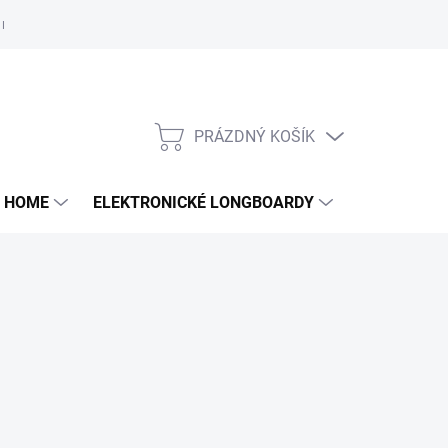
e nám
PRÁZDNÝ KOŠÍK
NÁKUPNÍ
KOŠÍK
 HOME
ELEKTRONICKÉ LONGBOARDY
DALŠÍ