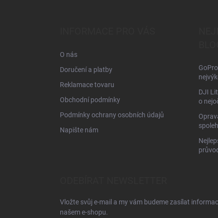
á
p
a
INFORMACE PRO VÁS
NEJ
t
BLO
í
O nás
GoPro 
Doručení a platby
nejvýk
Reklamace tovaru
DJI Li
Obchodní podmínky
o nejo
Podmínky ochrany osobních údajů
Oprava
spoleh
Napište nám
Nejlep
průvo
ODEBÍRAT NEWSLETTER
Vložte svůj e-mail a my vám budeme zasílat informa
našem e-shopu.