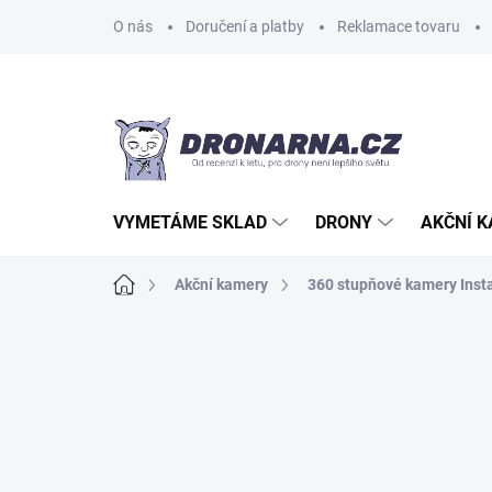
Přejít
O nás
Doručení a platby
Reklamace tovaru
na
obsah
VYMETÁME SKLAD
DRONY
AKČNÍ 
Domů
Akční kamery
360 stupňové kamery Inst