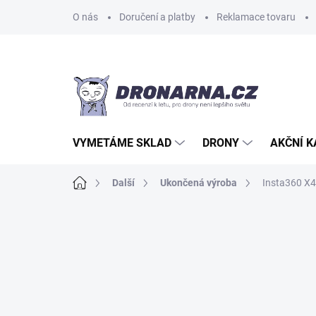
Přejít
O nás
Doručení a platby
Reklamace tovaru
na
obsah
VYMETÁME SKLAD
DRONY
AKČNÍ 
Domů
Další
Ukončená výroba
Insta360 X4