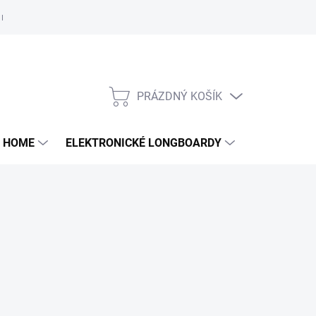
e nám
PRÁZDNÝ KOŠÍK
NÁKUPNÍ
KOŠÍK
 HOME
ELEKTRONICKÉ LONGBOARDY
DALŠÍ