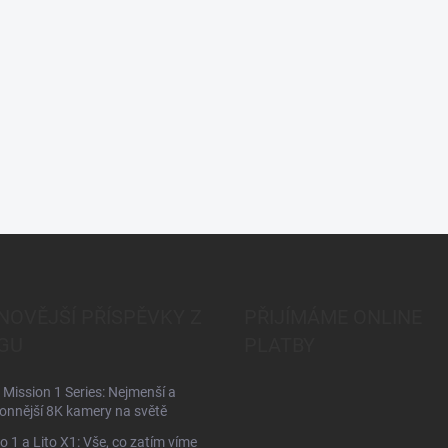
NOVĚJŠÍ PŘÍSPĚVKY Z
PŘIJÍMÁME ONLINE
GU
PLATBY
Mission 1 Series: Nejmenší a
onnější 8K kamery na světě
to 1 a Lito X1: Vše, co zatím víme