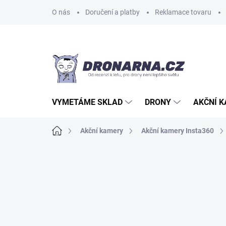
Přejít
O nás
Doručení a platby
Reklamace tovaru
na
obsah
VYMETÁME SKLAD
DRONY
AKČNÍ 
Domů
Akční kamery
Akční kamery Insta360