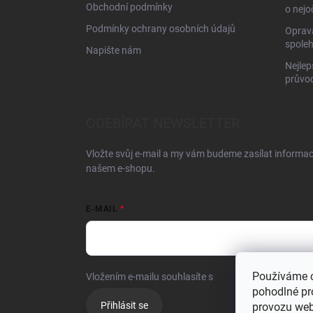
Obchodní podmínky
o nejo
Podmínky ochrany osobních údajů
Oprava
spoleh
Napište nám
Nejlep
průvo
ODEBÍRAT NEWSLETTER
Vložte svůj e-mail a my vám budeme zasílat informa
našem e-shopu.
E-MAIL
Používáme 
Vložením e-mailu souhlasíte s
podmínkami ochrany o
pohodlné pr
Přihlásit se
provozu web