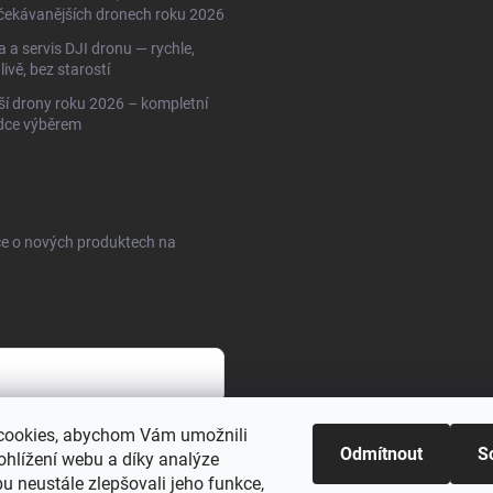
čekávanějších dronech roku 2026
 a servis DJI dronu — rychle,
livě, bez starostí
ší drony roku 2026 – kompletní
dce výběrem
ce o nových produktech na
cookies, abychom Vám umožnili
sobních údajů
Odmítnout
S
ohlížení webu a díky analýze
u neustále zlepšovali jeho funkce,