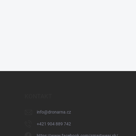
KONTAKT
info
@
dronarna.cz
+421 904 889 742
https://www.facebook.com/smartwear.sk/