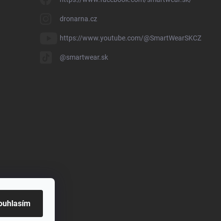
dronarna.cz
https://www.youtube.com/@SmartWearSKCZ
@smartwear.sk
ouhlasím