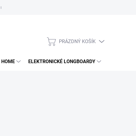
e nám
PRÁZDNÝ KOŠÍK
NÁKUPNÍ
KOŠÍK
 HOME
ELEKTRONICKÉ LONGBOARDY
DALŠÍ