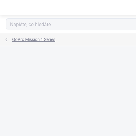
Přejít
na
obsah
GoPro Mission 1 Series