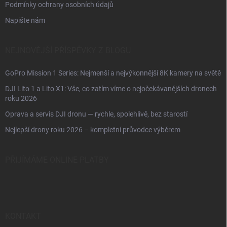
Podmínky ochrany osobních údajů
Napište nám
NEJNOVĚJŠÍ PŘÍSPĚVKY Z BLOGU
GoPro Mission 1 Series: Nejmenší a nejvýkonnější 8K kamery na světě
DJI Lito 1 a Lito X1: Vše, co zatím víme o nejočekávanějších dronech
roku 2026
Oprava a servis DJI dronu — rychle, spolehlivě, bez starostí
Nejlepší drony roku 2026 – kompletní průvodce výběrem
PŘIJÍMÁME ONLINE PLATBY
KONTAKT