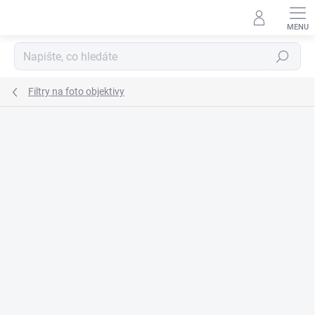
Přejít
na
obsah
Hledat
Filtry na foto objektivy