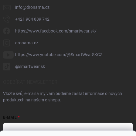
info
@
dronarna.cz
+421 904 889 742
https://www.facebook.com/smartwear.sk/
dronarna.cz
https://www.youtube.com/@SmartWearSKCZ
@smartwear.sk
ODEBÍRAT NEWSLETTER
Vložte svůj e-mail a my vám budeme zasílat informace o nových
produktech na našem e-shopu.
E-MAIL