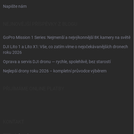
Napište nám
NEJNOVĚJŠÍ PŘÍSPĚVKY Z BLOGU
GoPro Mission 1 Series: Nejmenší a nejvýkonnější 8K kamery na světě
DJI Lito 1 a Lito X1: Vše, co zatím víme o nejočekávanějších dronech
roku 2026
Oprava a servis DJI dronu — rychle, spolehlivě, bez starostí
Nejlepší drony roku 2026 – kompletní průvodce výběrem
PŘIJÍMÁME ONLINE PLATBY
KONTAKT