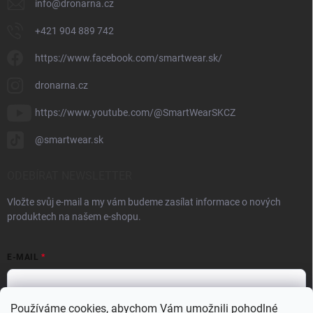
info
@
dronarna.cz
+421 904 889 742
https://www.facebook.com/smartwear.sk/
dronarna.cz
https://www.youtube.com/@SmartWearSKCZ
@smartwear.sk
ODEBÍRAT NEWSLETTER
Vložte svůj e-mail a my vám budeme zasílat informace o nových
produktech na našem e-shopu.
E-MAIL
Používáme cookies, abychom Vám umožnili pohodlné