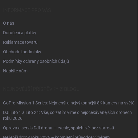
t
í
INFORMACE PRO VÁS
O nás
Doručení a platby
Reklamace tovaru
Obchodní podmínky
Podmínky ochrany osobních údajů
Napište nám
NEJNOVĚJŠÍ PŘÍSPĚVKY Z BLOGU
GoPro Mission 1 Series: Nejmenší a nejvýkonnější 8K kamery na světě
DJI Lito 1 a Lito X1: Vše, co zatím víme o nejočekávanějších dronech
roku 2026
Oprava a servis DJI dronu — rychle, spolehlivě, bez starostí
Nejlepší drony roku 2026 – kompletní průvodce výběrem