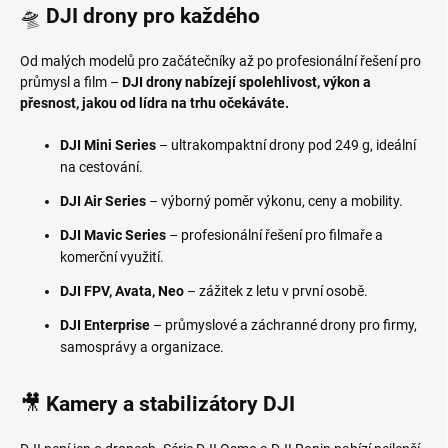
🛸
DJI drony pro každého
Od malých modelů pro začátečníky až po profesionální řešení pro
průmysl a film –
DJI drony nabízejí spolehlivost, výkon a
přesnost, jakou od lídra na trhu očekáváte.
DJI Mini Series
– ultrakompaktní drony pod 249 g, ideální
na cestování.
DJI Air Series
– výborný poměr výkonu, ceny a mobility.
DJI Mavic Series
– profesionální řešení pro filmaře a
komerční využití.
DJI FPV, Avata, Neo
– zážitek z letu v první osobě.
DJI Enterprise
– průmyslové a záchranné drony pro firmy,
samosprávy a organizace.
🎥
Kamery a stabilizátory DJI