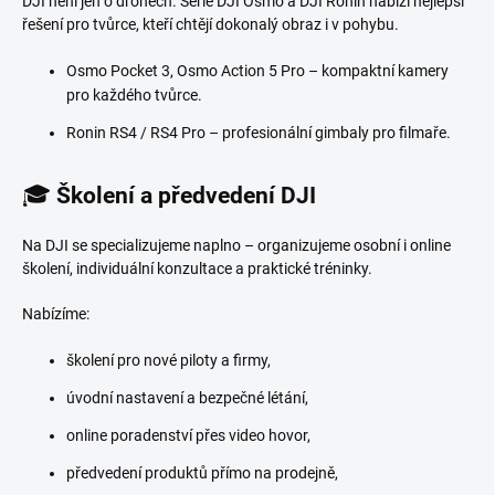
DJI není jen o dronech. Série DJI Osmo a DJI Ronin nabízí nejlepší
řešení pro tvůrce, kteří chtějí dokonalý obraz i v pohybu.
Osmo Pocket 3, Osmo Action 5 Pro – kompaktní kamery
pro každého tvůrce.
Ronin RS4 / RS4 Pro – profesionální gimbaly pro filmaře.
🎓
Školení a předvedení DJI
Na DJI se specializujeme naplno – organizujeme osobní i online
školení, individuální konzultace a praktické tréninky.
Nabízíme:
školení pro nové piloty a firmy,
úvodní nastavení a bezpečné létání,
online poradenství přes video hovor,
předvedení produktů přímo na prodejně,