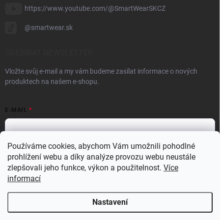
https://www.youtube.com/@SmartWearSKCZ
@smartwear.sk
ODEBÍRAT NEWSLETTER
Vložte svůj e-mail a my vám budeme zasílat informace o nových
produktech na našem e-shopu.
E-MAIL
Používáme cookies, abychom Vám umožnili pohodlné
prohlížení webu a díky analýze provozu webu neustále
Vložením e-mailu souhlasíte s
podmínkami ochrany osobních údajů
zlepšovali jeho funkce, výkon a použitelnost.
Více
Přihlásit se
informací
Nastavení