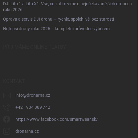
DJI Lito 1 a Lito X1: Vše, co zatím víme o nejočekávanějších dronech
roku 2026
Oprava a servis DJI dronu — rychle, spolehlivě, bez starostí
Nejlepší drony roku 2026 – kompletní průvodce výběrem
PŘIJÍMÁME ONLINE PLATBY
KONTAKT
info
@
dronarna.cz
+421 904 889 742
https://www.facebook.com/smartwear.sk/
dronarna.cz