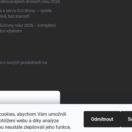
čekávanějších dronech roku 2026
 a servis DJI dronu — rychle,
livě, bez starostí
ší drony roku 2026 – kompletní
dce výběrem
ce o nových produktech na
cookies, abychom Vám umožnili
sobních údajů
Odmítnout
S
ohlížení webu a díky analýze
u neustále zlepšovali jeho funkce,