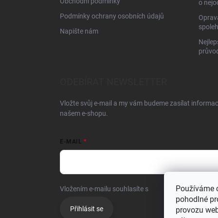
Obchodní podmínky
o nejo
Podmínky ochrany osobních údajů
Oprava
spoleh
Napište nám
Nejlep
průvo
ODEBÍRAT NEWSLETTER
Vložte svůj e-mail a my vám budeme zasílat informa
našem e-shopu.
E-MAIL
Používáme 
Vložením e-mailu souhlasíte s
podmínkami ochrany o
pohodlné pr
Přihlásit se
provozu web