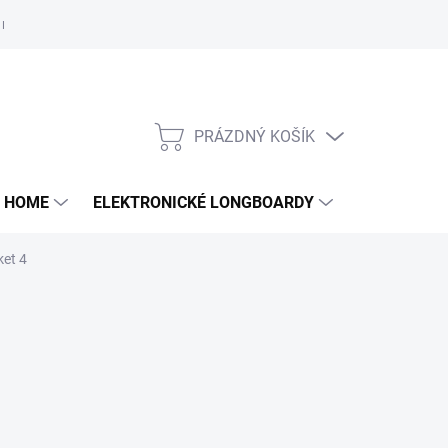
e nám
PRÁZDNÝ KOŠÍK
NÁKUPNÍ
KOŠÍK
 HOME
ELEKTRONICKÉ LONGBOARDY
DALŠÍ
et 4