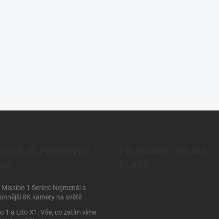
NOVĚJŠÍ PŘÍSPĚVKY Z
PŘIJÍMÁME ONLINE
GU
PLATBY
Mission 1 Series: Nejmenší a
onnější 8K kamery na světě
to 1 a Lito X1: Vše, co zatím víme