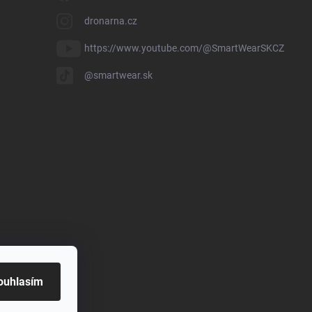
dronarna.cz
https://www.youtube.com/@SmartWearSKCZ
@smartwear.sk
ouhlasím