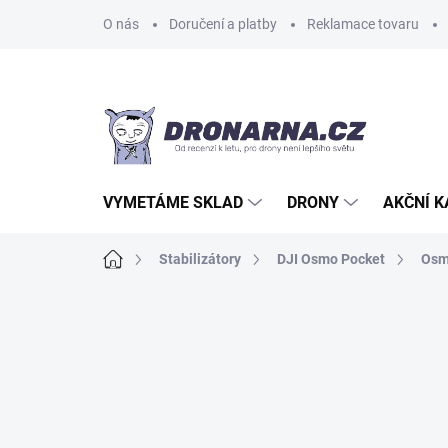
Přejít
O nás
Doručení a platby
Reklamace tovaru
na
obsah
VYMETÁME SKLAD
DRONY
AKČNÍ 
Domů
Stabilizátory
DJI Osmo Pocket
Osm