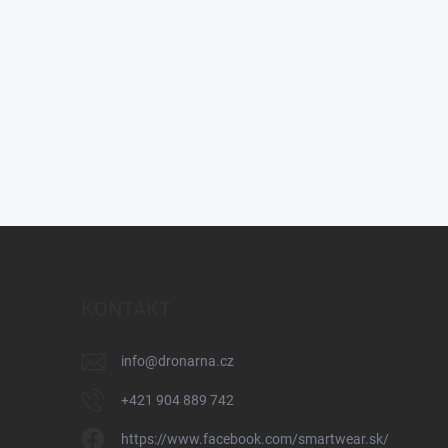
KONTAKT
info
@
dronarna.cz
+421 904 889 742
https://www.facebook.com/smartwear.sk/